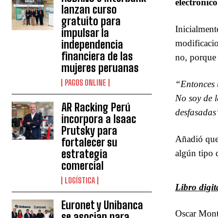
electrónico
lanzan curso
gratuito para
Inicialment
impulsar la
modificacio
independencia
financiera de las
no, porque 
mujeres peruanas
PAGOS ONLINE
“Entonces 
No soy de l
AR Racking Perú
desfasadas
incorpora a Isaac
Prutsky para
Añadió que 
fortalecer su
estrategia
algún tipo 
comercial
LOGÍSTICA
Libro digit
Euronet y Unibanca
Oscar Monte
se asocian para