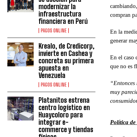
modernizar la
cambiando, 
infraestructura
compran pas
financiera en Perú
PAGOS ONLINE
En la medid
generar may
Krealo, de Credicorp,
invierte en Cashea y
En el caso
concreta su primera
que no es f
apuesta en
Venezuela
“Entonces 
PAGOS ONLINE
muy parecid
Platanitos estrena
consumido
centro logístico en
Huaycoloro para
integrar e-
Política de
commerce y tiendas
físicas