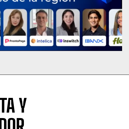
TA Y
IDOR