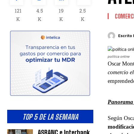
121
4.5
19
2.5
COMERCI
K
K
K
K
Escrito 
política online
Oscar Mont
comercio el
emprendedo
Panorama l
TOP 5 DE LA SEMANA
Según Osca
modificaci
ASBANC e Interbank