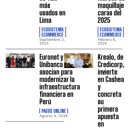
más
maquillaje
usados en
caras del
Lima
2025
ECOSISTEMA
ECOSISTEMA
ECOMMERCE
ECOMMERCE
Septiembre 2,
Febrero 6,
2024
2025
Euronet y
Krealo, de
Unibanca se
Credicorp,
asocian para
invierte
modernizar la
en Cashea
infraestructura
y
financiera en
concreta
Perú
su
primera
PAGOS ONLINE
apuesta
Agosto 4, 2026
en