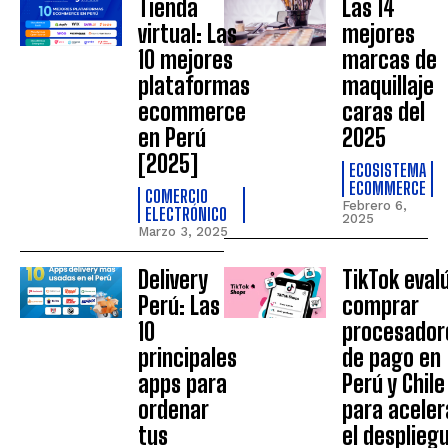
Tienda
Las 14
virtual: Las
mejores
10 mejores
marcas de
plataformas
maquillaje
ecommerce
caras del
en Perú
2025
[2025]
ECOSISTEMA
ECOMMERCE
COMERCIO
Febrero 6,
ELECTRÓNICO
2025
Marzo 3, 2025
Delivery
TikTok eval
Perú: Las
comprar
10
procesador
principales
de pago en
apps para
Perú y Chile
ordenar
para aceler
tus
el desplieg