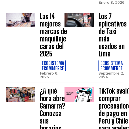
Enero 8, 2026
Las 14
Los 7
mejores
aplicativos
marcas de
de Taxi
maquillaje
más
caras del
usados en
2025
Lima
ECOSISTEMA
ECOSISTEMA
ECOMMERCE
ECOMMERCE
Febrero 6,
Septiembre 2,
2025
2024
¿A qué
TikTok eval
hora abre
comprar
Gamarra?
procesador
Conozca
de pago en
sus
Perú y Chile
horarios
para aceler