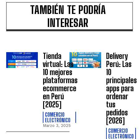
TAMBIÉN TE PODRÍA
INTERESAR
Tienda
Delivery
virtual: Las
Perú: Las
10 mejores
10
plataformas
principales
ecommerce
apps para
en Perú
ordenar
[2025]
tus
pedidos
COMERCIO
[2026]
ELECTRÓNICO
Marzo 3, 2025
COMERCIO
ELECTRÓNICO