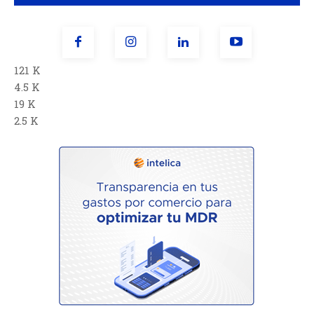
121 K
4.5 K
19 K
2.5 K