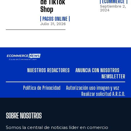
de TikTok
ECOMMERCE
Septiembre 2,
Shop
2024
PAGOS ONLINE
Julio 31, 2026
NUESTROS REDACTORES
ANUNCIA CON NOSOTROS
NEWSLETTER
Política de Privacidad
Autorización uso imagen y voz
Realizar solicitud A.R.C.O.
SOBRE NOSOTROS
Somos la central de noticias líder en comercio