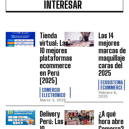
INTERESAR
Tienda
Las 14
virtual: Las
mejores
10 mejores
marcas de
plataformas
maquillaje
ecommerce
caras del
en Perú
2025
[2025]
ECOSISTEMA
ECOMMERCE
COMERCIO
Febrero 6,
ELECTRÓNICO
2025
Marzo 3, 2025
Delivery
¿A qué
Perú: Las
hora abre
10
Gamarra?