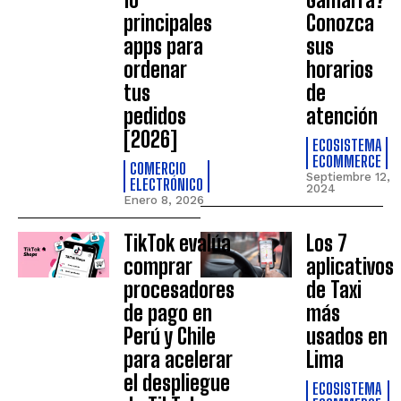
principales
Conozca
apps para
sus
ordenar
horarios
tus
de
pedidos
atención
[2026]
ECOSISTEMA
ECOMMERCE
COMERCIO
Septiembre 12,
ELECTRÓNICO
2024
Enero 8, 2026
TikTok evalúa
Los 7
comprar
aplicativos
procesadores
de Taxi
de pago en
más
Perú y Chile
usados en
para acelerar
Lima
el despliegue
ECOSISTEMA