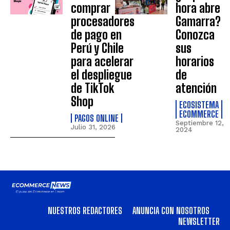
comprar
hora abre
procesadores
Gamarra?
de pago en
Conozca
Perú y Chile
sus
para acelerar
horarios
el despliegue
de
de TikTok
atención
Shop
ECOSISTEMA
ECOMMERCE
PAGOS ONLINE
Septiembre 12,
Julio 31, 2026
2024
NUESTROS REDACTORES
ANUNCIA CON NOSOTROS
NEWSLETTER