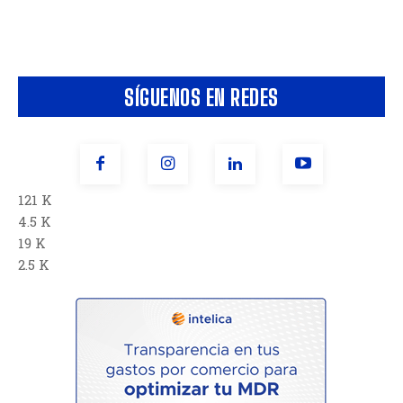
SÍGUENOS EN REDES
121 K
4.5 K
19 K
2.5 K