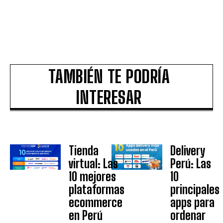
TAMBIÉN TE PODRÍA
INTERESAR
Tienda
Delivery
virtual: Las
Perú: Las
10 mejores
10
plataformas
principales
ecommerce
apps para
en Perú
ordenar