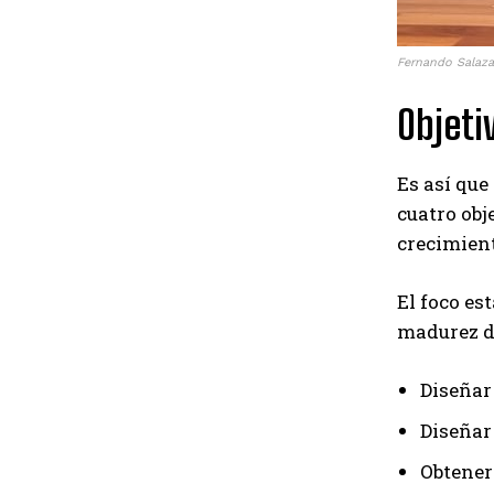
Fernando Salaz
Objeti
Es así que
cuatro obj
crecimien
El foco es
madurez de
Diseñar
Diseñar
Obtener