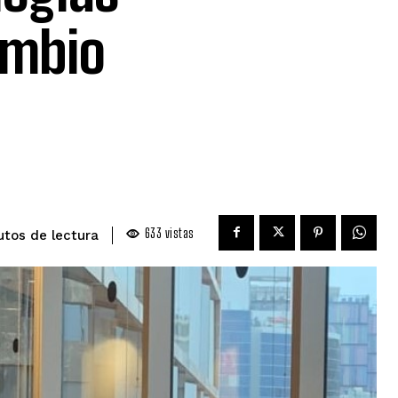
ambio
633
vistas
de lectura
utos