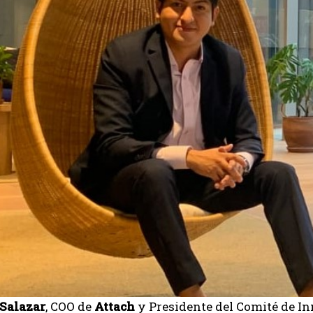
Salazar
, COO de
Attach
y Presidente del Comité de I