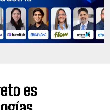
reto es
logías