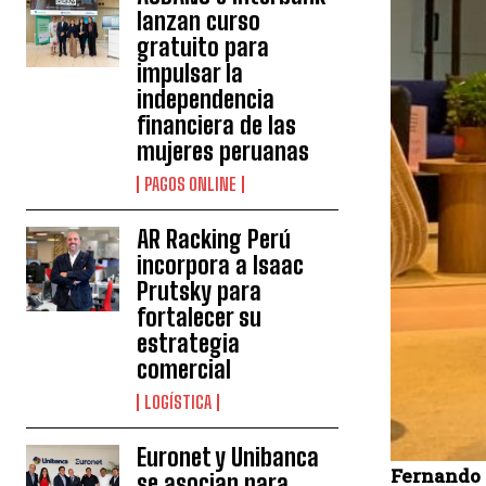
lanzan curso
gratuito para
impulsar la
independencia
financiera de las
mujeres peruanas
PAGOS ONLINE
AR Racking Perú
incorpora a Isaac
Prutsky para
fortalecer su
estrategia
comercial
LOGÍSTICA
Euronet y Unibanca
Fernando 
se asocian para