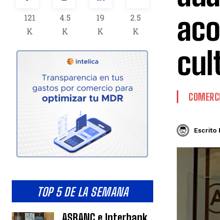
aco
121
4.5
19
2.5
K
K
K
K
cul
COMERCI
Escrito 
TOP 5 DE LA SEMANA
ASBANC e Interbank