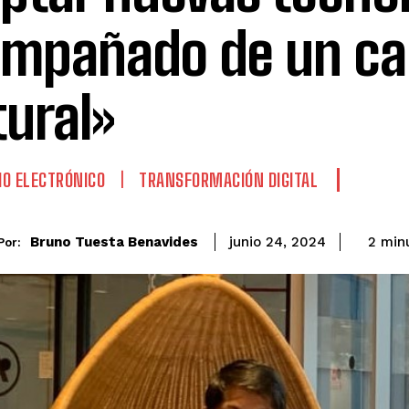
mpañado de un c
tural»
O ELECTRÓNICO
TRANSFORMACIÓN DIGITAL
Bruno Tuesta Benavides
2
min
junio 24, 2024
Por: