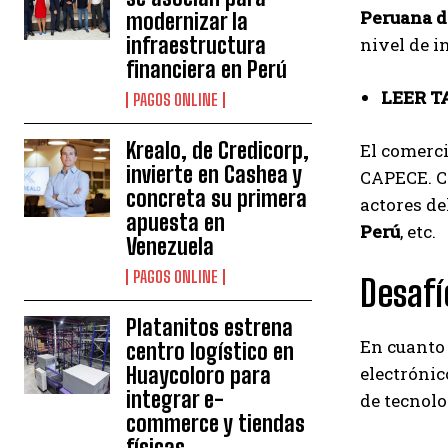
Peruana d
modernizar la
infraestructura
nivel de i
financiera en Perú
LEER T
PAGOS ONLINE
Krealo, de Credicorp,
El comerci
invierte en Cashea y
CAPECE. Ca
concreta su primera
actores d
apuesta en
Perú
, etc.
Venezuela
PAGOS ONLINE
Desafí
Platanitos estrena
En cuanto 
centro logístico en
electrónic
Huaycoloro para
integrar e-
de tecnol
commerce y tiendas
físicas