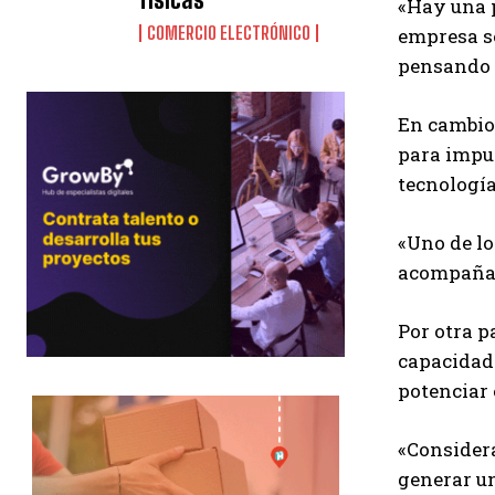
«Hay una p
COMERCIO ELECTRÓNICO
empresa se
pensando e
En cambio,
para impul
tecnología
«Uno de lo
acompaña 
Por otra p
capacidad 
potenciar 
«Consider
generar un