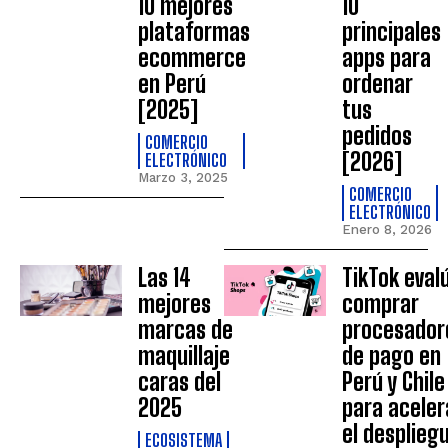
10 mejores
10
plataformas
principales
ecommerce
apps para
en Perú
ordenar
[2025]
tus
pedidos
COMERCIO
[2026]
ELECTRÓNICO
Marzo 3, 2025
COMERCIO
ELECTRÓNICO
Enero 8, 2026
Las 14
TikTok eval
mejores
comprar
marcas de
procesador
maquillaje
de pago en
caras del
Perú y Chile
2025
para aceler
el desplieg
ECOSISTEMA