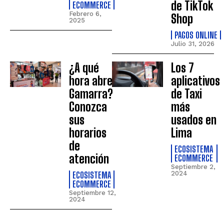
de TikTok
ECOMMERCE
Febrero 6,
Shop
2025
PAGOS ONLINE
Julio 31, 2026
¿A qué
Los 7
hora abre
aplicativos
Gamarra?
de Taxi
Conozca
más
sus
usados en
horarios
Lima
de
ECOSISTEMA
atención
ECOMMERCE
Septiembre 2,
ECOSISTEMA
2024
ECOMMERCE
Septiembre 12,
2024