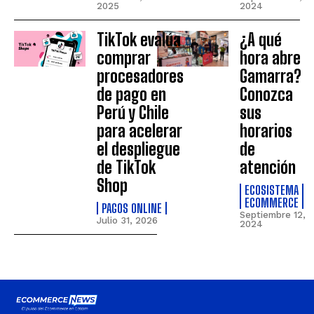
2025
2024
TikTok evalúa
¿A qué
comprar
hora abre
procesadores
Gamarra?
de pago en
Conozca
Perú y Chile
sus
para acelerar
horarios
el despliegue
de
de TikTok
atención
Shop
ECOSISTEMA
ECOMMERCE
PAGOS ONLINE
Septiembre 12,
Julio 31, 2026
2024