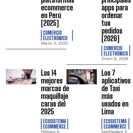
ecommerce
apps para
en Perú
ordenar
[2025]
tus
pedidos
COMERCIO
[2026]
ELECTRÓNICO
Marzo 3, 2025
COMERCIO
ELECTRÓNICO
Enero 8, 2026
Las 14
Los 7
mejores
aplicativos
marcas de
de Taxi
maquillaje
más
caras del
usados en
2025
Lima
ECOSISTEMA
ECOSISTEMA
ECOMMERCE
ECOMMERCE
Febrero 6,
Septiembre 2,