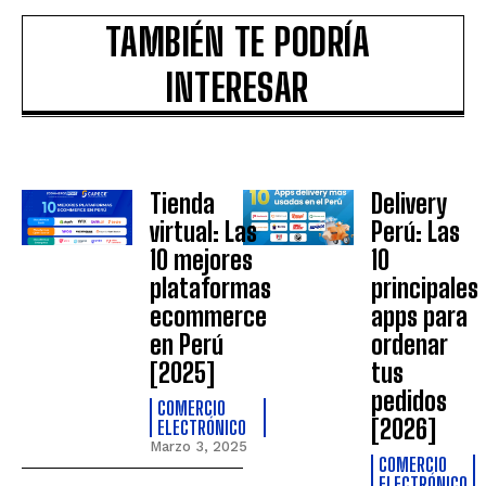
TAMBIÉN TE PODRÍA
INTERESAR
Tienda
Delivery
virtual: Las
Perú: Las
10 mejores
10
plataformas
principales
ecommerce
apps para
en Perú
ordenar
[2025]
tus
pedidos
COMERCIO
[2026]
ELECTRÓNICO
Marzo 3, 2025
COMERCIO
ELECTRÓNICO