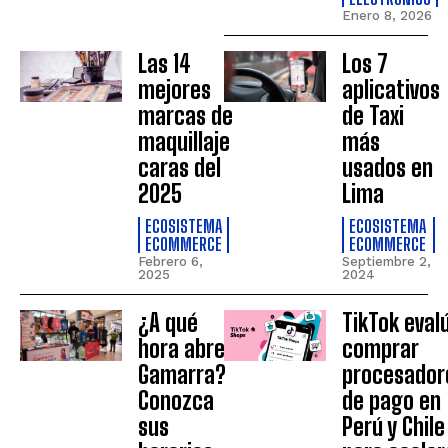
Enero 8, 2026
Las 14
Los 7
mejores
aplicativos
marcas de
de Taxi
maquillaje
más
caras del
usados en
2025
Lima
ECOSISTEMA
ECOSISTEMA
ECOMMERCE
ECOMMERCE
Febrero 6,
Septiembre 2,
2025
2024
¿A qué
TikTok eval
hora abre
comprar
Gamarra?
procesador
Conozca
de pago en
sus
Perú y Chile