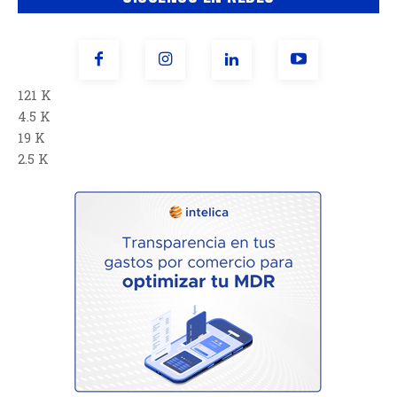
121 K
4.5 K
19 K
2.5 K