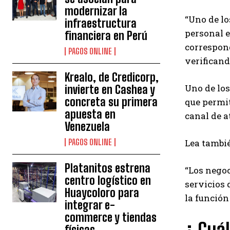
modernizar la
“Uno de lo
infraestructura
personal e
financiera en Perú
correspond
PAGOS ONLINE
verificand
Krealo, de Credicorp,
Uno de los
invierte en Cashea y
concreta su primera
que permit
apuesta en
canal de 
Venezuela
Lea tambi
PAGOS ONLINE
Platanitos estrena
“Los negoc
centro logístico en
servicios 
Huaycoloro para
la función
integrar e-
commerce y tiendas
¿ Cuál
físicas