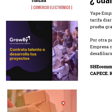
COMERCIO ELECTRÓNICO
Yape Empre
tarifa dia
prueba gra
Por otra p
Empresa co
desafiliar
SHEcommer
CAPECE. R