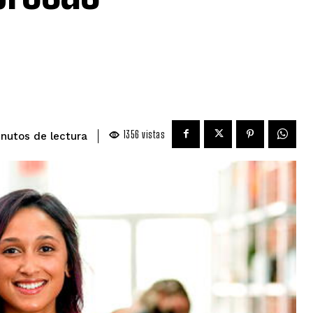
1356
vistas
de lectura
nutos