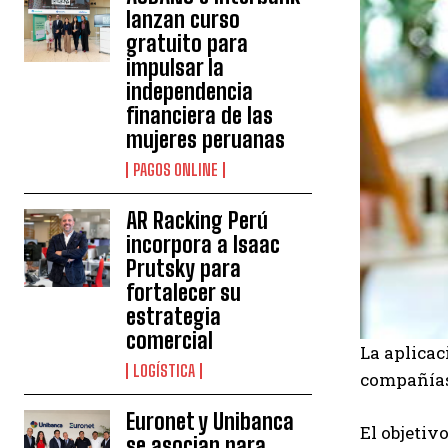
lanzan curso
gratuito para
impulsar la
independencia
financiera de las
mujeres peruanas
PAGOS ONLINE
AR Racking Perú
incorpora a Isaac
Prutsky para
fortalecer su
estrategia
comercial
La aplicac
LOGÍSTICA
compañías 
Euronet y Unibanca
El objetiv
se asocian para