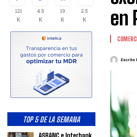
en 
121
4.5
19
2.5
K
K
K
K
COMERCI
Escrito 
TOP 5 DE LA SEMANA
ASBANC e Interbank