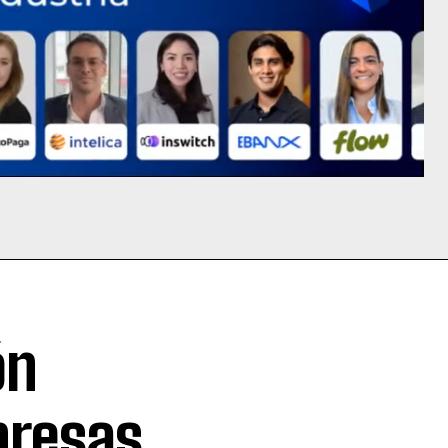
ón
presas