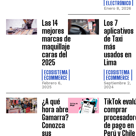
ELECTRÓNICO
Enero 8, 2026
Las 14
Los 7
mejores
aplicativos
marcas de
de Taxi
maquillaje
más
caras del
usados en
2025
Lima
ECOSISTEMA
ECOSISTEMA
ECOMMERCE
ECOMMERCE
Febrero 6,
Septiembre 2,
2025
2024
¿A qué
TikTok eval
hora abre
comprar
Gamarra?
procesador
Conozca
de pago en
sus
Perú y Chile