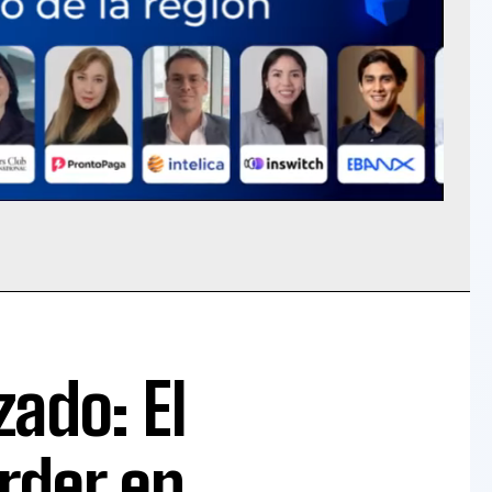
zado: El
rder en