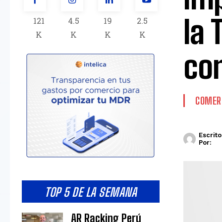
la 
121
4.5
19
2.5
K
K
K
K
co
COMERC
Escrito
Por:
TOP 5 DE LA SEMANA
AR Racking Perú