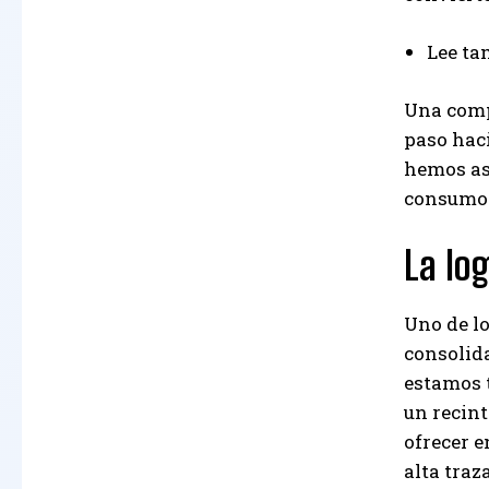
Lee ta
Una comp
paso haci
hemos as
consumo 
La lo
Uno de lo
consolida
estamos 
un recint
ofrecer e
alta traz