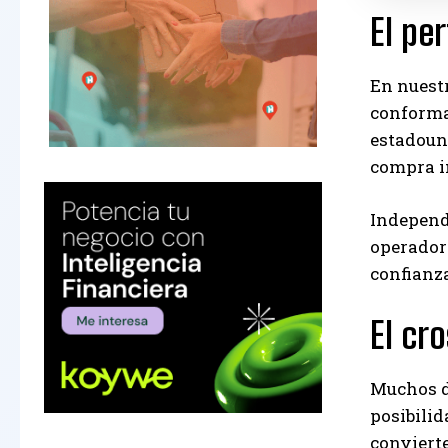
El pe
En nuest
conformar
estadouni
compra in
Independi
operador 
confianz
El cr
Muchos de
posibilid
convierte