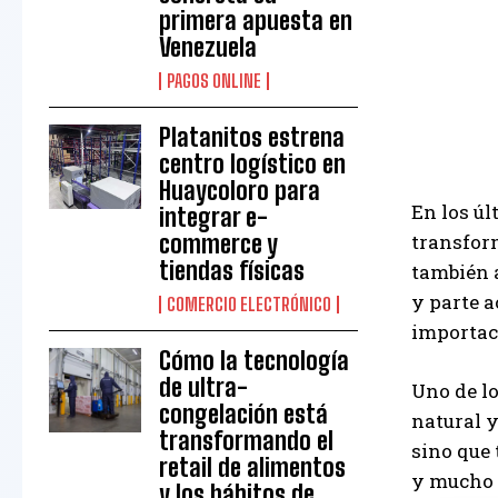
primera apuesta en
Venezuela
PAGOS ONLINE
Platanitos estrena
centro logístico en
Huaycoloro para
En los úl
integrar e-
transform
commerce y
tiendas físicas
también 
y parte a
COMERCIO ELECTRÓNICO
importac
Cómo la tecnología
de ultra-
Uno de l
congelación está
natural y
transformando el
sino que
retail de alimentos
y mucho 
y los hábitos de