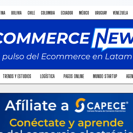
TINA
BOLIVIA
CHILE
COLOMBIA
ECUADOR
MÉXICO
URUGUAY
VENEZUELA
TRENDS Y ESTUDIOS
LOGÍSTICA
PAGOS ONLINE
MUNDO STARTUP
AGEN