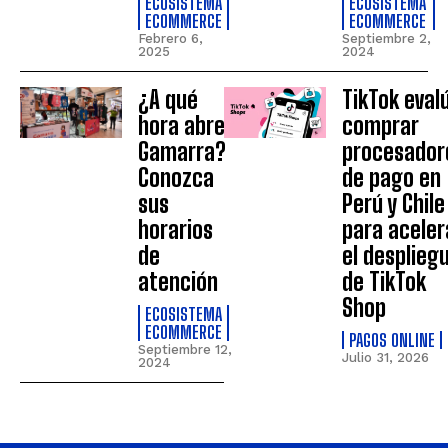
ECOSISTEMA
ECOSISTEMA
ECOMMERCE
ECOMMERCE
Febrero 6,
Septiembre 2,
2025
2024
¿A qué
TikTok eval
hora abre
comprar
Gamarra?
procesador
Conozca
de pago en
sus
Perú y Chile
horarios
para aceler
de
el desplieg
atención
de TikTok
Shop
ECOSISTEMA
ECOMMERCE
PAGOS ONLINE
Septiembre 12,
Julio 31, 2026
2024