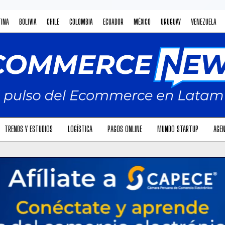
TINA
BOLIVIA
CHILE
COLOMBIA
ECUADOR
MÉXICO
URUGUAY
VENEZUELA
TRENDS Y ESTUDIOS
LOGÍSTICA
PAGOS ONLINE
MUNDO STARTUP
AGEN