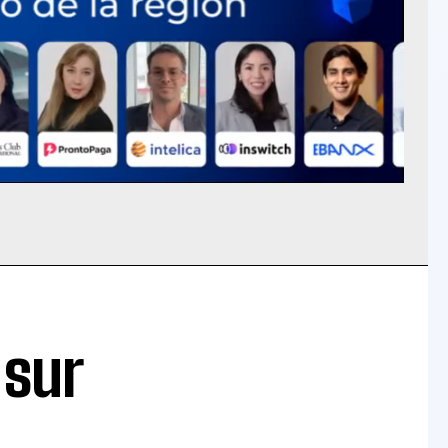
 sur
n