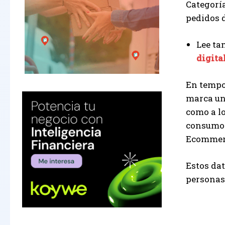
Categorí
pedidos d
Lee ta
digita
En tempo
marca un
como a l
consumo y
Ecommerc
Estos dat
personas 