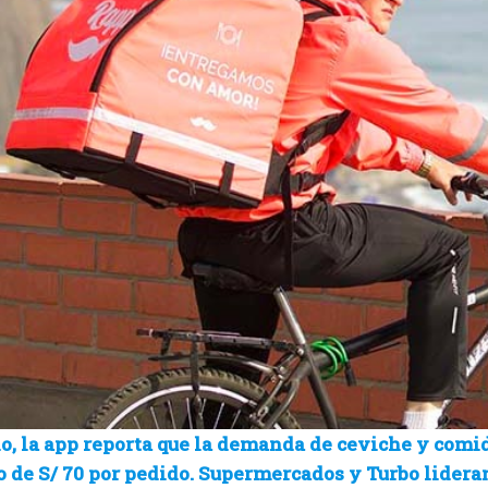
o, la app reporta que la demanda de ceviche y comid
 de S/ 70 por pedido. Supermercados y Turbo lider