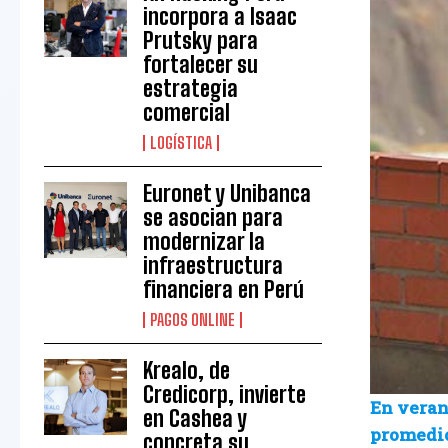
incorpora a Isaac
Prutsky para
fortalecer su
estrategia
comercial
LOGÍSTICA
Euronet y Unibanca
se asocian para
modernizar la
infraestructura
financiera en Perú
PAGOS ONLINE
Krealo, de
Credicorp, invierte
En veran
en Cashea y
promedio
concreta su