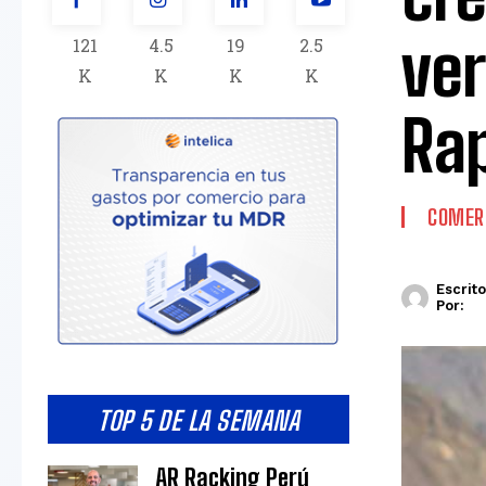
ver
121
4.5
19
2.5
K
K
K
K
Ra
COMERC
Escrito
Por:
TOP 5 DE LA SEMANA
AR Racking Perú