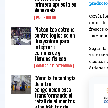
producto
primera apuesta en
Venezuela
Con la ll
PAGOS ONLINE
datos de
frescos c
Platanitos estrena
centro logístico en
las zona
Huaycoloro para
integrar e-
Según la
commerce y
se intens
tiendas físicas
clásicos 
COMERCIO ELECTRÓNICO
órdenes e
Cómo la tecnología
de ultra-
congelación está
transformando el
retail de alimentos
y los hábitos de