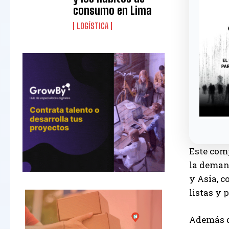
consumo en Lima
LOGÍSTICA
Este comp
la deman
y Asia, c
listas y
Además d