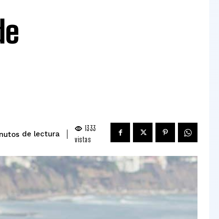
de
1333
de lectura
nutos
vistas