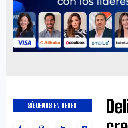
Del
SÍGUENOS EN REDES
cr