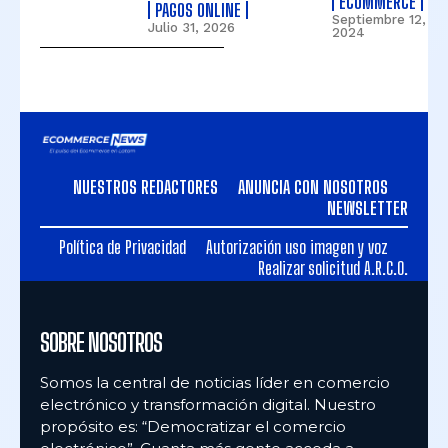
ECOMMERCE
PAGOS ONLINE
Septiembre 12,
Julio 31, 2026
2024
NUESTROS REDACTORES
ANUNCIA CON NOSOTROS
NEWSLETTER
Política de Privacidad
Autorización uso imagen y voz
Realizar solicitud A.R.C.O.
SOBRE NOSOTROS
Somos la central de noticias líder en comercio
electrónico y transformación digital. Nuestro
propósito es: “Democratizar el comercio