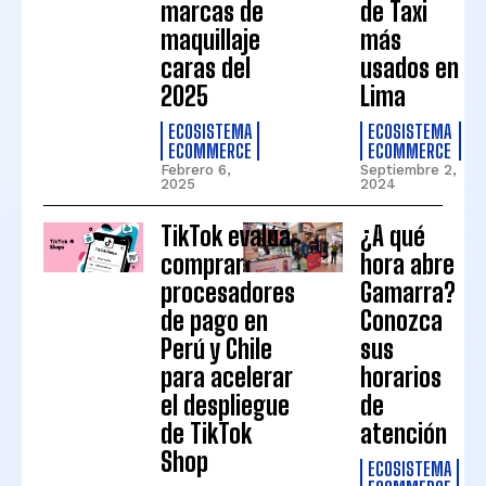
marcas de
de Taxi
maquillaje
más
caras del
usados en
2025
Lima
ECOSISTEMA
ECOSISTEMA
ECOMMERCE
ECOMMERCE
Febrero 6,
Septiembre 2,
2025
2024
TikTok evalúa
¿A qué
comprar
hora abre
procesadores
Gamarra?
de pago en
Conozca
Perú y Chile
sus
para acelerar
horarios
el despliegue
de
de TikTok
atención
Shop
ECOSISTEMA