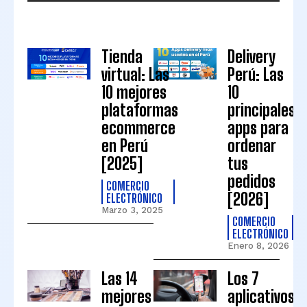
Tienda
Delivery
virtual: Las
Perú: Las
10 mejores
10
plataformas
principales
ecommerce
apps para
en Perú
ordenar
[2025]
tus
pedidos
COMERCIO
[2026]
ELECTRÓNICO
Marzo 3, 2025
COMERCIO
ELECTRÓNICO
Enero 8, 2026
Las 14
Los 7
mejores
aplicativos