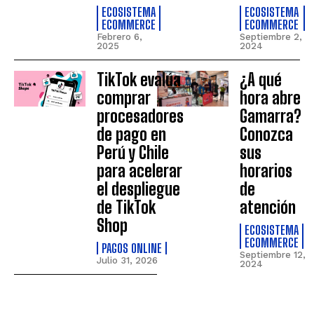
ECOSISTEMA
ECOSISTEMA
ECOMMERCE
ECOMMERCE
Febrero 6,
Septiembre 2,
2025
2024
TikTok evalúa
¿A qué
comprar
hora abre
procesadores
Gamarra?
de pago en
Conozca
Perú y Chile
sus
para acelerar
horarios
el despliegue
de
de TikTok
atención
Shop
ECOSISTEMA
ECOMMERCE
PAGOS ONLINE
Septiembre 12,
Julio 31, 2026
2024