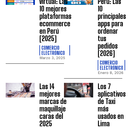
virtual: Las
Perú: Las
10 mejores
10
plataformas
principales
ecommerce
apps para
en Perú
ordenar
[2025]
tus
pedidos
COMERCIO
[2026]
ELECTRÓNICO
Marzo 3, 2025
COMERCIO
ELECTRÓNICO
Enero 8, 2026
Las 14
Los 7
mejores
aplicativos
marcas de
de Taxi
maquillaje
más
caras del
usados en
2025
Lima