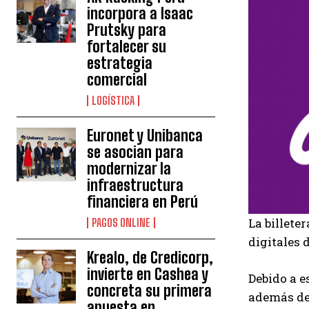
incorpora a Isaac
Prutsky para
fortalecer su
estrategia
comercial
LOGÍSTICA
Euronet y Unibanca
se asocian para
modernizar la
infraestructura
financiera en Perú
La billete
PAGOS ONLINE
digitales 
Krealo, de Credicorp,
invierte en Cashea y
Debido a e
concreta su primera
además de 
apuesta en