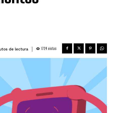
1724
vistas
de lectura
utos