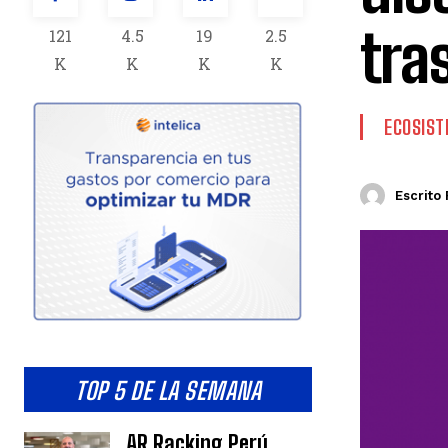
tra
121
4.5
19
2.5
K
K
K
K
ECOSIS
Escrito 
TOP 5 DE LA SEMANA
AR Racking Perú