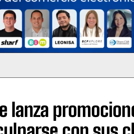
e lanza promocion
culparse con sus c