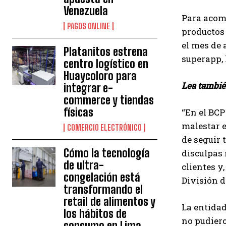
Venezuela
Para acomp
PAGOS ONLINE
productos 
el mes de 
Platanitos estrena
superapp, 
centro logístico en
Huaycoloro para
Lea tambi
integrar e-
commerce y tiendas
físicas
“En el BCP
malestar e
COMERCIO ELECTRÓNICO
de seguir 
Cómo la tecnología
disculpas 
de ultra-
clientes y
congelación está
División d
transformando el
retail de alimentos y
La entidad
los hábitos de
no pudiero
consumo en Lima