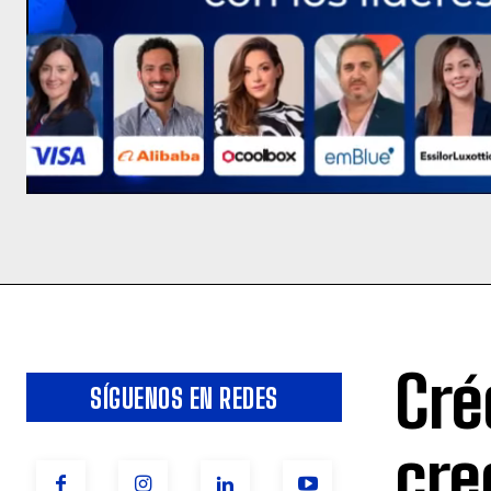
Cré
SÍGUENOS EN REDES
cre