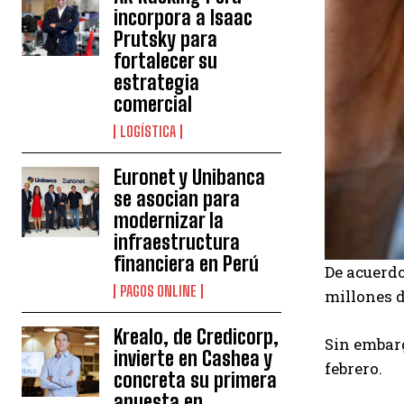
incorpora a Isaac
Prutsky para
fortalecer su
estrategia
comercial
LOGÍSTICA
Euronet y Unibanca
se asocian para
modernizar la
infraestructura
financiera en Perú
De acuerdo
PAGOS ONLINE
millones d
Krealo, de Credicorp,
Sin embarg
invierte en Cashea y
febrero.
concreta su primera
apuesta en