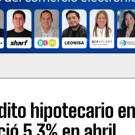
dito hipotecario e
ció 5,3% en abril