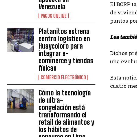
El BCRP t
Venezuela
de viviend
PAGOS ONLINE
puntos por
Platanitos estrena
Lea tambi
centro logístico en
Huaycoloro para
integrar e-
Dichos pré
commerce y tiendas
una evoluc
físicas
Esta notic
COMERCIO ELECTRÓNICO
cuatro mes
Cómo la tecnología
de ultra-
congelación está
transformando el
retail de alimentos y
los hábitos de
consumo en Lima