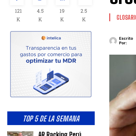
121
4.5
19
2.5
GLOSAR
K
K
K
K
Escrito
Por:
TOP 5 DE LA SEMANA
AR Racking Perú