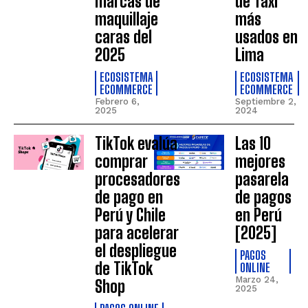
marcas de
de Taxi
maquillaje
más
caras del
usados en
2025
Lima
ECOSISTEMA
ECOSISTEMA
ECOMMERCE
ECOMMERCE
Febrero 6,
Septiembre 2,
2025
2024
TikTok evalúa
Las 10
comprar
mejores
procesadores
pasarela
de pago en
de pagos
Perú y Chile
en Perú
para acelerar
[2025]
el despliegue
PAGOS
de TikTok
ONLINE
Marzo 24,
Shop
2025