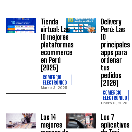
Tienda
Delivery
virtual: Las
Perú: Las
10 mejores
10
plataformas
principales
ecommerce
apps para
en Perú
ordenar
[2025]
tus
pedidos
COMERCIO
[2026]
ELECTRÓNICO
Marzo 3, 2025
COMERCIO
ELECTRÓNICO
Enero 8, 2026
Las 14
Los 7
mejores
aplicativos