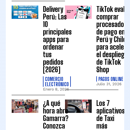
Delivery
TikTok evalú
Perú: Las
comprar
10
procesadore
principales
de pago en
apps para
Perú y Chile
ordenar
para acelera
tus
el despliegu
pedidos
de TikTok
[2026]
Shop
COMERCIO
PAGOS ONLINE
ELECTRÓNICO
Julio 31, 2026
Enero 8, 2026
¿A qué
Los 7
hora abre
aplicativos
Gamarra?
de Taxi
Conozca
más