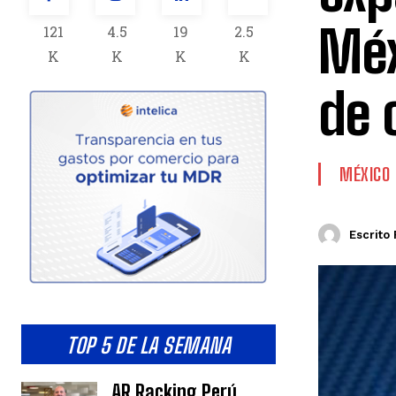
Méx
121
4.5
19
2.5
K
K
K
K
de 
MÉXICO
Escrito 
TOP 5 DE LA SEMANA
AR Racking Perú