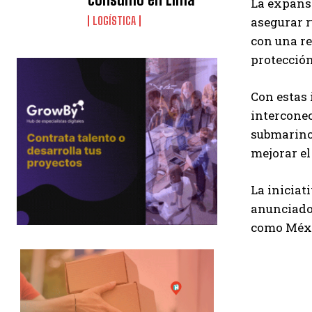
La expansi
LOGÍSTICA
asegurar r
con una re
protección
Con estas 
interconec
submarino 
mejorar el
La iniciat
anunciado 
como Méxi