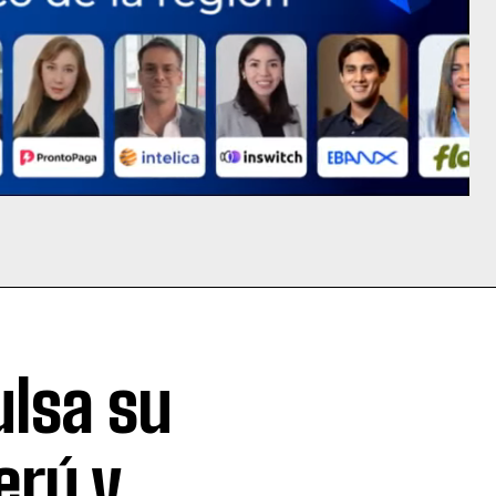
ulsa su
erú y