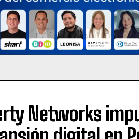
erty Networks imp
ansión digital en P