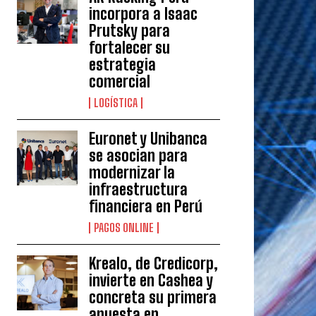
incorpora a Isaac
Prutsky para
fortalecer su
estrategia
comercial
LOGÍSTICA
Euronet y Unibanca
se asocian para
modernizar la
infraestructura
financiera en Perú
PAGOS ONLINE
Krealo, de Credicorp,
invierte en Cashea y
concreta su primera
apuesta en