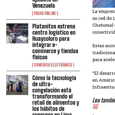
Venezuela
La empres
PAGOS ONLINE
su red de 
Chetumal (
Platanitos estrena
centro logístico en
conectivid
Huaycoloro para
integrar e-
Estas acci
commerce y tiendas
tradiciona
físicas
para acele
COMERCIO ELECTRÓNICO
“El desarr
Cómo la tecnología
en América
de ultra-
Infraestru
congelación está
transformando el
Lea tambi
retail de alimentos y
5G
los hábitos de
consumo en Lima