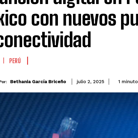
ico con nuevos p
conectividad
PERÚ
Bethania García Briceño
1
minuto
julio 2, 2025
Por: