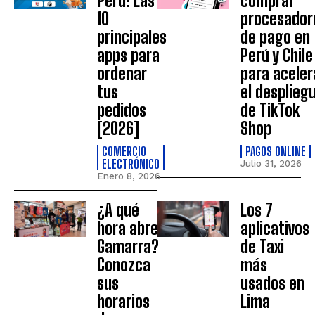
Perú: Las
comprar
10
procesador
principales
de pago en
apps para
Perú y Chile
ordenar
para aceler
tus
el desplieg
pedidos
de TikTok
[2026]
Shop
COMERCIO
PAGOS ONLINE
ELECTRÓNICO
Julio 31, 2026
Enero 8, 2026
¿A qué
Los 7
hora abre
aplicativos
Gamarra?
de Taxi
Conozca
más
sus
usados en
horarios
Lima