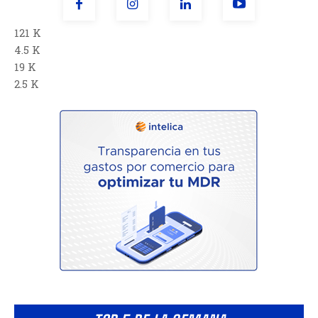
121 K
4.5 K
19 K
2.5 K