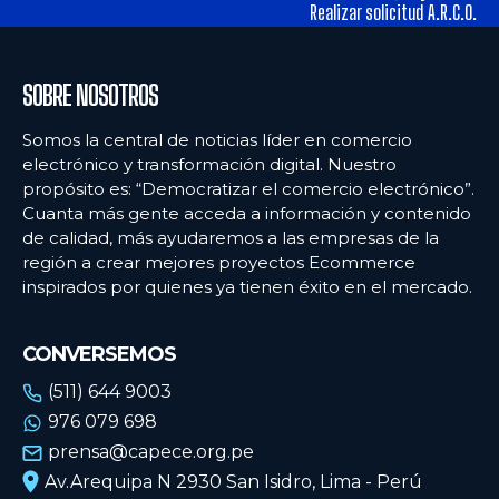
tiendas físicas
tiendas físicas
Realizar solicitud A.R.C.O.
Ecommercenews
Ecommercenews
SOBRE NOSOTROS
PERÚ
PERÚ
Somos la central de noticias líder en comercio
electrónico y transformación digital. Nuestro
ARGENTINA
ARGENTINA
propósito es: “Democratizar el comercio electrónico”.
Cuanta más gente acceda a información y contenido
BOLIVIA
BOLIVIA
de calidad, más ayudaremos a las empresas de la
CHILE
CHILE
región a crear mejores proyectos Ecommerce
inspirados por quienes ya tienen éxito en el mercado.
COLOMBIA
COLOMBIA
ECUADOR
ECUADOR
CONVERSEMOS
MÉXICO
MÉXICO
(511) 644 9003
976 079 698
URUGUAY
URUGUAY
prensa@capece.org.pe
VENEZUELA
VENEZUELA
Av.Arequipa N 2930 San Isidro, Lima - Perú