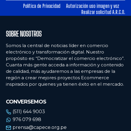
Política de Privacidad
Autorización uso imagen y voz
Realizar solicitud A.R.C.O.
Ecommercenews
Ecommercenews
PERÚ
PERÚ
SOBRE NOSOTROS
ARGENTINA
ARGENTINA
Somos la central de noticias líder en comercio
BOLIVIA
BOLIVIA
electrónico y transformación digital. Nuestro
propósito es: “Democratizar el comercio electrónico”.
CHILE
CHILE
Cuanta más gente acceda a información y contenido
COLOMBIA
COLOMBIA
de calidad, más ayudaremos a las empresas de la
región a crear mejores proyectos Ecommerce
ECUADOR
ECUADOR
inspirados por quienes ya tienen éxito en el mercado.
MÉXICO
MÉXICO
CONVERSEMOS
URUGUAY
URUGUAY
(511) 644 9003
VENEZUELA
VENEZUELA
976 079 698
prensa@capece.org.pe