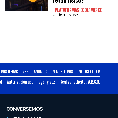
retail físico?
PLATAFORMAS ECOMMERCE
Julio 11, 2025
TROS REDACTORES
ANUNCIA CON NOSOTROS
NEWSLETTER
ad
Autorización uso imagen y voz
Realizar solicitud A.R.C.O.
CONVERSEMOS