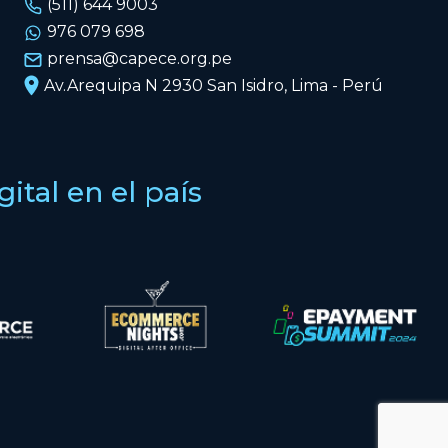
(511) 644 9003
976 079 698
prensa@capece.org.pe
Av.Arequipa N 2930 San Isidro, Lima - Perú
tal en el país