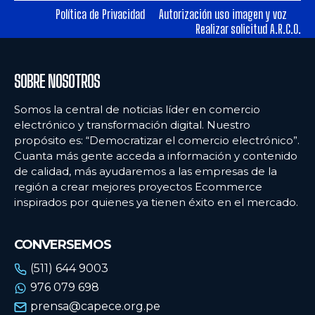
Política de Privacidad
Autorización uso imagen y voz
Realizar solicitud A.R.C.O.
Ecommercenews
Ecommercenews
PERÚ
PERÚ
SOBRE NOSOTROS
ARGENTINA
ARGENTINA
Somos la central de noticias líder en comercio
BOLIVIA
BOLIVIA
electrónico y transformación digital. Nuestro
propósito es: “Democratizar el comercio electrónico”.
CHILE
CHILE
Cuanta más gente acceda a información y contenido
COLOMBIA
COLOMBIA
de calidad, más ayudaremos a las empresas de la
región a crear mejores proyectos Ecommerce
ECUADOR
ECUADOR
inspirados por quienes ya tienen éxito en el mercado.
MÉXICO
MÉXICO
CONVERSEMOS
URUGUAY
URUGUAY
(511) 644 9003
VENEZUELA
VENEZUELA
976 079 698
prensa@capece.org.pe