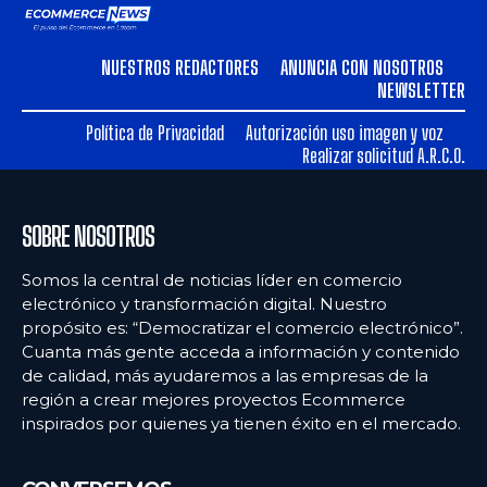
ARGENTINA
ARGENTINA
NUESTROS REDACTORES
ANUNCIA CON NOSOTROS
BOLIVIA
BOLIVIA
NEWSLETTER
CHILE
CHILE
Política de Privacidad
Autorización uso imagen y voz
COLOMBIA
COLOMBIA
Realizar solicitud A.R.C.O.
ECUADOR
ECUADOR
SOBRE NOSOTROS
MÉXICO
MÉXICO
URUGUAY
URUGUAY
Somos la central de noticias líder en comercio
electrónico y transformación digital. Nuestro
VENEZUELA
VENEZUELA
propósito es: “Democratizar el comercio electrónico”.
Cuanta más gente acceda a información y contenido
de calidad, más ayudaremos a las empresas de la
región a crear mejores proyectos Ecommerce
inspirados por quienes ya tienen éxito en el mercado.