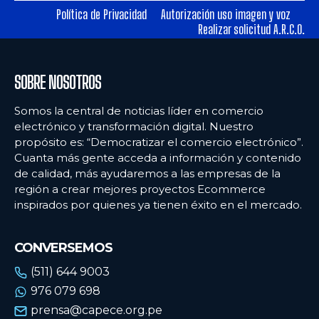
Política de Privacidad
Autorización uso imagen y voz
Realizar solicitud A.R.C.O.
Ecommercenews
Ecommercenews
PERÚ
PERÚ
SOBRE NOSOTROS
ARGENTINA
ARGENTINA
Somos la central de noticias líder en comercio
BOLIVIA
BOLIVIA
electrónico y transformación digital. Nuestro
propósito es: “Democratizar el comercio electrónico”.
CHILE
CHILE
Cuanta más gente acceda a información y contenido
COLOMBIA
COLOMBIA
de calidad, más ayudaremos a las empresas de la
región a crear mejores proyectos Ecommerce
ECUADOR
ECUADOR
inspirados por quienes ya tienen éxito en el mercado.
MÉXICO
MÉXICO
CONVERSEMOS
URUGUAY
URUGUAY
(511) 644 9003
VENEZUELA
VENEZUELA
976 079 698
prensa@capece.org.pe