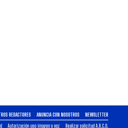
TROS REDACTORES
ANUNCIA CON NOSOTROS
NEWSLETTER
ad
Autorización uso imagen y voz
Realizar solicitud A.R.C.O.