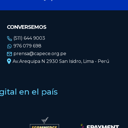
CONVERSEMOS
(511) 644 9003
976 079 698
prensa@capece.org.pe
Av.Arequipa N 2930 San Isidro, Lima - Perú
tal en el país