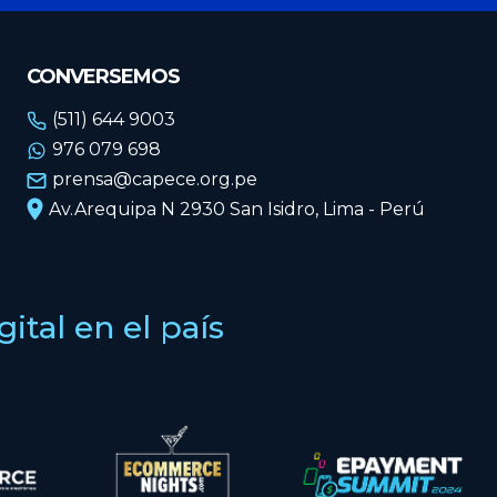
CONVERSEMOS
(511) 644 9003
976 079 698
prensa@capece.org.pe
Av.Arequipa N 2930 San Isidro, Lima - Perú
tal en el país