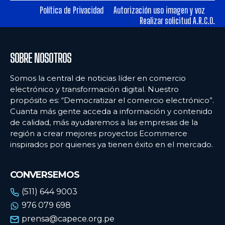
Política de Privacidad
Autorización uso imagen y voz
Realizar solicitud A.R.C.O.
Ecommercenews
Ecommercenews
PERÚ
PERÚ
SOBRE NOSOTROS
ARGENTINA
ARGENTINA
Somos la central de noticias líder en comercio
BOLIVIA
BOLIVIA
electrónico y transformación digital. Nuestro
propósito es: “Democratizar el comercio electrónico”.
CHILE
CHILE
Cuanta más gente acceda a información y contenido
COLOMBIA
COLOMBIA
de calidad, más ayudaremos a las empresas de la
región a crear mejores proyectos Ecommerce
ECUADOR
ECUADOR
inspirados por quienes ya tienen éxito en el mercado.
MÉXICO
MÉXICO
CONVERSEMOS
URUGUAY
URUGUAY
(511) 644 9003
VENEZUELA
VENEZUELA
976 079 698
prensa@capece.org.pe