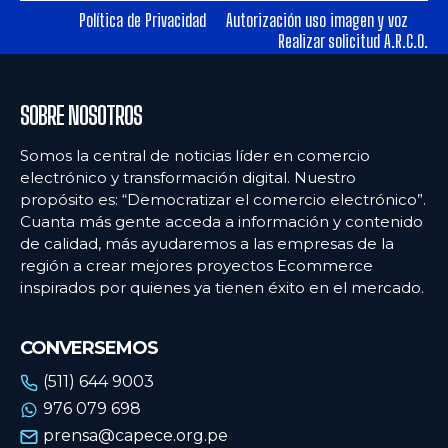
Política de Privacidad
Autorización uso imagen y voz
Realizar solicitud A.R.C.O.
Ecommercenews
Ecommercenews
PERÚ
PERÚ
SOBRE NOSOTROS
ARGENTINA
ARGENTINA
Somos la central de noticias líder en comercio
BOLIVIA
BOLIVIA
electrónico y transformación digital. Nuestro
propósito es: “Democratizar el comercio electrónico”.
CHILE
CHILE
Cuanta más gente acceda a información y contenido
COLOMBIA
COLOMBIA
de calidad, más ayudaremos a las empresas de la
región a crear mejores proyectos Ecommerce
ECUADOR
ECUADOR
inspirados por quienes ya tienen éxito en el mercado.
MÉXICO
MÉXICO
CONVERSEMOS
URUGUAY
URUGUAY
(511) 644 9003
VENEZUELA
VENEZUELA
976 079 698
prensa@capece.org.pe