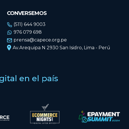
CONVERSEMOS
(511) 644 9003
976 079 698
prensa@capece.org.pe
Av.Arequipa N 2930 San Isidro, Lima - Perú
tal en el país