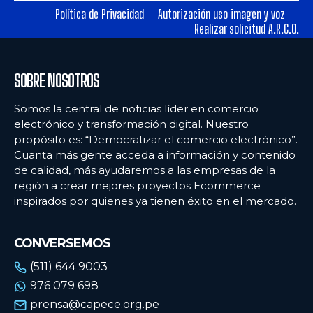
Política de Privacidad
Autorización uso imagen y voz
Realizar solicitud A.R.C.O.
Ecommercenews
Ecommercenews
PERÚ
PERÚ
SOBRE NOSOTROS
ARGENTINA
ARGENTINA
Somos la central de noticias líder en comercio
BOLIVIA
BOLIVIA
electrónico y transformación digital. Nuestro
propósito es: “Democratizar el comercio electrónico”.
CHILE
CHILE
Cuanta más gente acceda a información y contenido
COLOMBIA
COLOMBIA
de calidad, más ayudaremos a las empresas de la
región a crear mejores proyectos Ecommerce
ECUADOR
ECUADOR
inspirados por quienes ya tienen éxito en el mercado.
MÉXICO
MÉXICO
CONVERSEMOS
URUGUAY
URUGUAY
(511) 644 9003
VENEZUELA
VENEZUELA
976 079 698
prensa@capece.org.pe