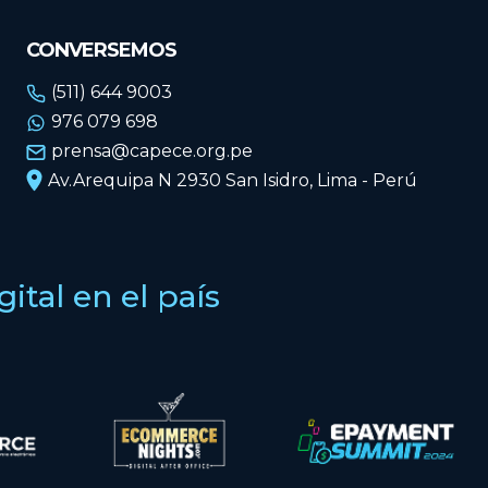
CONVERSEMOS
(511) 644 9003
976 079 698
prensa@capece.org.pe
Av.Arequipa N 2930 San Isidro, Lima - Perú
tal en el país