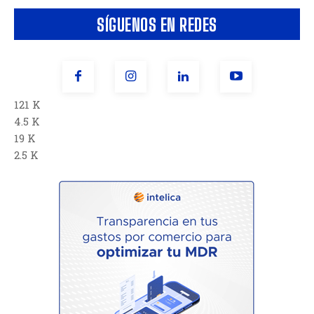
SÍGUENOS EN REDES
121 K
4.5 K
19 K
2.5 K