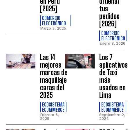
en Perú
ordenar
[2025]
tus
pedidos
COMERCIO
[2026]
ELECTRÓNICO
Marzo 3, 2025
COMERCIO
ELECTRÓNICO
Enero 8, 2026
Las 14
Los 7
mejores
aplicativos
marcas de
de Taxi
maquillaje
más
caras del
usados en
2025
Lima
ECOSISTEMA
ECOSISTEMA
ECOMMERCE
ECOMMERCE
Febrero 6,
Septiembre 2,
2025
2024