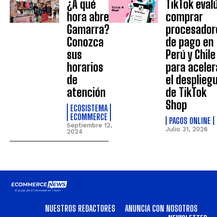
¿A qué
TikTok eval
hora abre
comprar
Gamarra?
procesador
Conozca
de pago en
sus
Perú y Chile
horarios
para aceler
de
el desplieg
atención
de TikTok
Shop
ECOSISTEMA
ECOMMERCE
PAGOS ONLINE
Septiembre 12,
Julio 31, 2026
2024
NUESTROS REDACTORES
ANUNCIA CON NOSOTROS