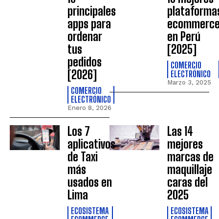
principales
plataforma
apps para
ecommerc
ordenar
en Perú
tus
[2025]
pedidos
COMERCIO
[2026]
ELECTRÓNICO
Marzo 3, 2025
COMERCIO
ELECTRÓNICO
Enero 8, 2026
Los 7
Las 14
aplicativos
mejores
de Taxi
marcas de
más
maquillaje
usados en
caras del
Lima
2025
ECOSISTEMA
ECOSISTEMA