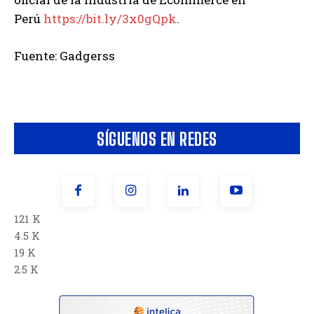
Perú
https://bit.ly/3x0gQpk
.
Fuente: Gadgerss
SÍGUENOS EN REDES
121 K
4.5 K
19 K
2.5 K