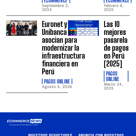
ECOMMERCE
ECOMMERCE
Septiembre 2,
Febrero 6,
2024
2025
Euronet y
Las 10
Unibanca se
mejores
asocian para
pasarela
modernizar la
de pagos
infraestructura
en Perú
financiera en
[2025]
Perú
PAGOS
ONLINE
PAGOS ONLINE
Marzo 24,
Agosto 4, 2026
2025
NUESTROS REDACTORES
ANUNCIA CON NOSOTROS