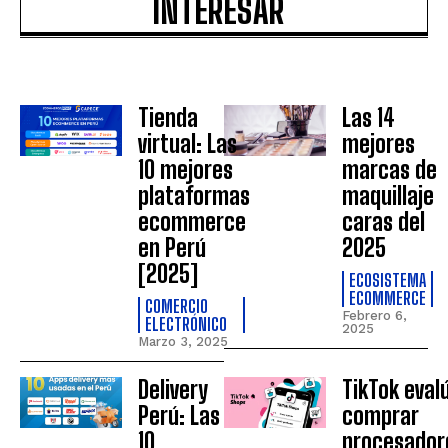
INTERESAR
Tienda
Las 14
virtual: Las
mejores
10 mejores
marcas de
plataformas
maquillaje
ecommerce
caras del
en Perú
2025
[2025]
ECOSISTEMA
ECOMMERCE
COMERCIO
Febrero 6,
ELECTRÓNICO
2025
Marzo 3, 2025
Delivery
TikTok eval
Perú: Las
comprar
10
procesador