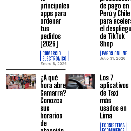
principales
de pago en
apps para
Perú y Chile
ordenar
para aceler
tus
el desplieg
pedidos
de TikTok
[2026]
Shop
COMERCIO
PAGOS ONLINE
ELECTRÓNICO
Julio 31, 2026
Enero 8, 2026
¿A qué
Los 7
hora abre
aplicativos
Gamarra?
de Taxi
Conozca
más
sus
usados en
horarios
Lima
de
ECOSISTEMA
atención
ECOMMERCE