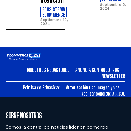
Septiembre 2,
ECOSISTEMA
2024
ECOMMERCE
Septiembre 12,
2024
NUESTROS REDACTORES
ANUNCIA CON NOSOTROS
NEWSLETTER
Política de Privacidad
Autorización uso imagen y voz
Realizar solicitud A.R.C.O.
SOBRE NOSOTROS
Somos la central de noticias líder en comercio