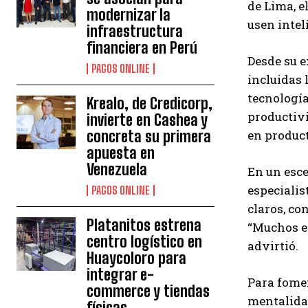
de Lima, e
modernizar la
usen intel
infraestructura
financiera en Perú
Desde su e
PAGOS ONLINE
incluidas 
tecnología
Krealo, de Credicorp,
productivi
invierte en Cashea y
en product
concreta su primera
apuesta en
Venezuela
En un esce
especialis
PAGOS ONLINE
claros, co
Platanitos estrena
“Muchos em
centro logístico en
advirtió.
Huaycoloro para
integrar e-
Para fomen
commerce y tiendas
mentalidad
físicas