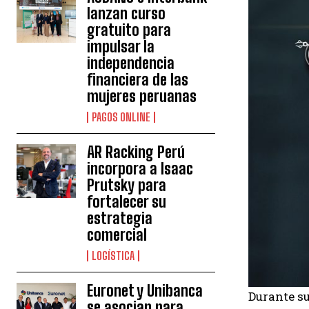
lanzan curso
gratuito para
impulsar la
independencia
financiera de las
mujeres peruanas
PAGOS ONLINE
AR Racking Perú
incorpora a Isaac
Prutsky para
fortalecer su
estrategia
comercial
LOGÍSTICA
Euronet y Unibanca
Durante su
se asocian para