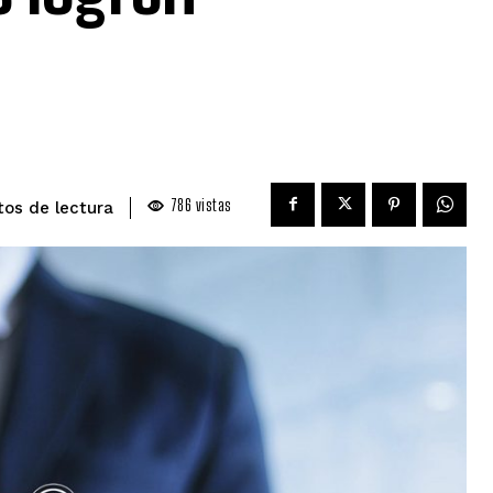
786
vistas
de lectura
tos