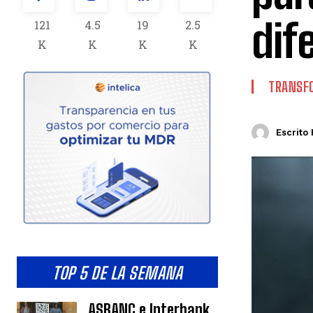
dif
121
4.5
19
2.5
K
K
K
K
TRANSFO
Escrito 
TOP 5 DE LA SEMANA
ASBANC e Interbank