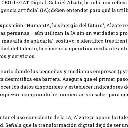
l CEO de GAT Digital, Gabriel Alzate, brindó una refl
igencia artificial (IA); deben entender para qué la uti
xposición “HumanIA, la sinergia del futuro”, Alzate
las peruanas— aún utilizan la IA sin un verdadero pro
 más allá de aplicarla”, sostuvo, e identificó tres fre
dad del talento, la eficiencia operativa mediante aut
os y servicios.
nario donde las pequeñas y medianas empresas (pymes
ta desmitifica esa barrera. Asegura que el primer paso 
nocer los datos disponibles y establecer indicadores 
piezan comprando herramientas sin saber para qué las
tar el uso consciente de la IA, Alzate propone fortal
. Señala que la transformación digital dejó de ser 