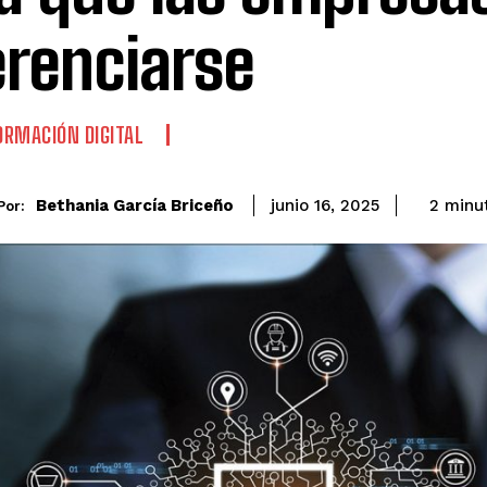
erenciarse
RMACIÓN DIGITAL
Bethania García Briceño
2
minu
junio 16, 2025
Por: