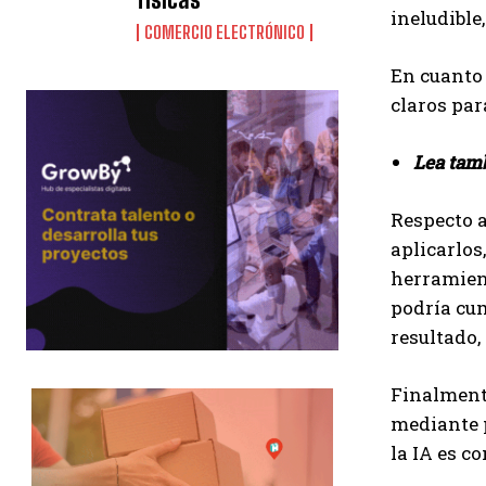
ineludible
COMERCIO ELECTRÓNICO
En cuanto 
claros par
Lea tam
Respecto a
aplicarlos
herramient
podría cum
resultado, 
Finalmente
mediante 
la IA es c