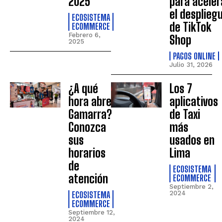
2025
para aceler
el desplieg
ECOSISTEMA
de TikTok
ECOMMERCE
Febrero 6,
Shop
2025
PAGOS ONLINE
Julio 31, 2026
¿A qué
Los 7
hora abre
aplicativos
Gamarra?
de Taxi
Conozca
más
sus
usados en
horarios
Lima
de
ECOSISTEMA
atención
ECOMMERCE
Septiembre 2,
ECOSISTEMA
2024
ECOMMERCE
Septiembre 12,
2024