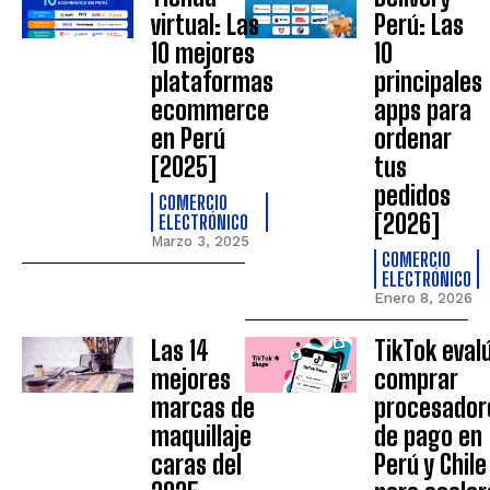
virtual: Las
Perú: Las
10 mejores
10
plataformas
principales
ecommerce
apps para
en Perú
ordenar
[2025]
tus
pedidos
COMERCIO
[2026]
ELECTRÓNICO
Marzo 3, 2025
COMERCIO
ELECTRÓNICO
Enero 8, 2026
Las 14
TikTok eval
mejores
comprar
marcas de
procesador
maquillaje
de pago en
caras del
Perú y Chile