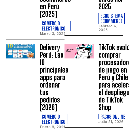
en Perú
2025
[2025]
ECOSISTEMA
ECOMMERCE
COMERCIO
Febrero 6,
ELECTRÓNICO
2025
Marzo 3, 2025
Delivery
TikTok eval
Perú: Las
comprar
10
procesador
principales
de pago en
apps para
Perú y Chile
ordenar
para aceler
tus
el desplieg
pedidos
de TikTok
[2026]
Shop
COMERCIO
PAGOS ONLINE
ELECTRÓNICO
Julio 31, 2026
Enero 8, 2026