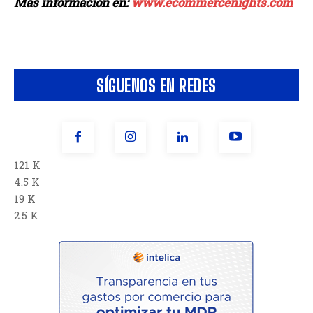
Más información en:
www.ecommercenights.com
SÍGUENOS EN REDES
121 K
4.5 K
19 K
2.5 K