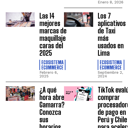
Enero 8, 2026
Las 14
Los 7
mejores
aplicativos
marcas de
de Taxi
maquillaje
más
caras del
usados en
2025
Lima
ECOSISTEMA
ECOSISTEMA
ECOMMERCE
ECOMMERCE
Febrero 6,
Septiembre 2,
2025
2024
¿A qué
TikTok eval
hora abre
comprar
Gamarra?
procesador
Conozca
de pago en
sus
Perú y Chile
horarios
para aceler