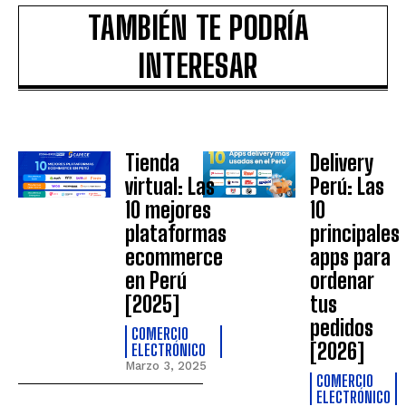
TAMBIÉN TE PODRÍA
INTERESAR
Tienda
Delivery
virtual: Las
Perú: Las
10 mejores
10
plataformas
principales
ecommerce
apps para
en Perú
ordenar
[2025]
tus
pedidos
COMERCIO
[2026]
ELECTRÓNICO
Marzo 3, 2025
COMERCIO
ELECTRÓNICO