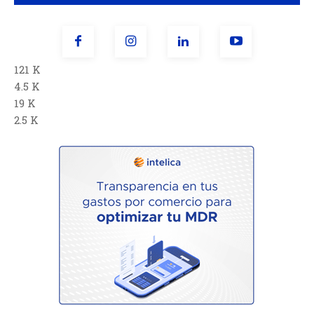
121 K
4.5 K
19 K
2.5 K