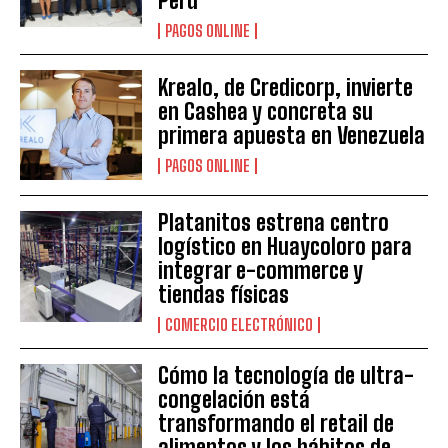
Perú
PAGOS ONLINE
Krealo, de Credicorp, invierte
en Cashea y concreta su
primera apuesta en Venezuela
PAGOS ONLINE
Platanitos estrena centro
logístico en Huaycoloro para
integrar e-commerce y
tiendas físicas
COMERCIO ELECTRÓNICO
Cómo la tecnología de ultra-
congelación está
transformando el retail de
alimentos y los hábitos de