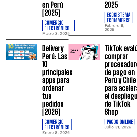
en Perú
2025
[2025]
ECOSISTEMA
ECOMMERCE
COMERCIO
Febrero 6,
ELECTRÓNICO
2025
Marzo 3, 2025
Delivery
TikTok eval
Perú: Las
comprar
10
procesador
principales
de pago en
apps para
Perú y Chile
ordenar
para aceler
tus
el desplieg
pedidos
de TikTok
[2026]
Shop
COMERCIO
PAGOS ONLINE
ELECTRÓNICO
Julio 31, 2026
Enero 8, 2026