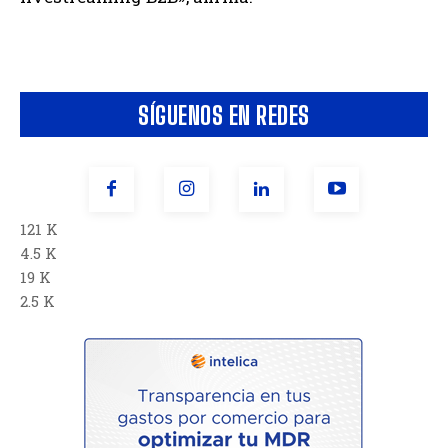
SÍGUENOS EN REDES
121 K
4.5 K
19 K
2.5 K