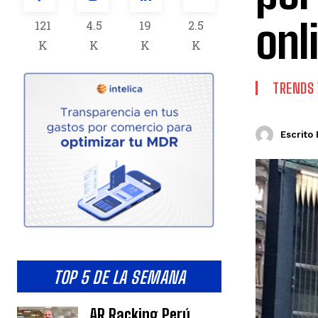
onl
121
4.5
19
2.5
K
K
K
K
TRENDS 
Escrito 
TOP 5 DE LA SEMANA
AR Racking Perú