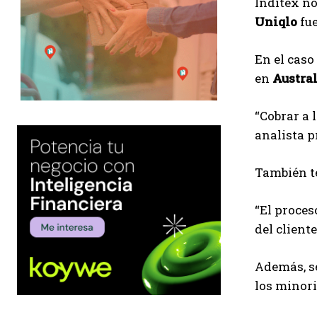
Inditex no
Uniqlo
fue
En el caso
en
Austral
“Cobrar a 
analista p
También te
“El proces
del client
Además, se
los minori