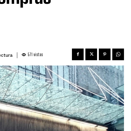
571
vistas
ectura