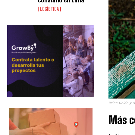
LOGÍSTICA
Reino Unido y A
Más c