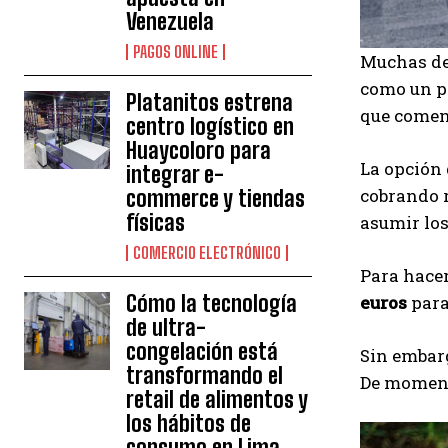
Venezuela
PAGOS ONLINE
Muchas de
como un pr
Platanitos estrena
que comenz
centro logístico en
Huaycoloro para
La opción
integrar e-
cobrando r
commerce y tiendas
físicas
asumir los
COMERCIO ELECTRÓNICO
Para hacer
Cómo la tecnología
euros
para
de ultra-
congelación está
Sin embarg
transformando el
De momento
retail de alimentos y
los hábitos de
consumo en Lima