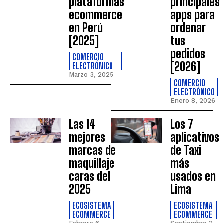
plataformas
principales
ecommerce
apps para
en Perú
ordenar
[2025]
tus
pedidos
COMERCIO
[2026]
ELECTRÓNICO
Marzo 3, 2025
COMERCIO
ELECTRÓNICO
Enero 8, 2026
Las 14
Los 7
mejores
aplicativos
marcas de
de Taxi
maquillaje
más
caras del
usados en
2025
Lima
ECOSISTEMA
ECOSISTEMA
ECOMMERCE
ECOMMERCE
Febrero 6,
Septiembre 2,