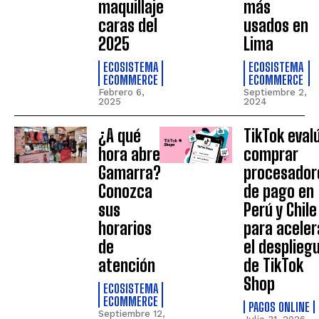
maquillaje
más
caras del
usados en
2025
Lima
ECOSISTEMA
ECOSISTEMA
ECOMMERCE
ECOMMERCE
Febrero 6,
Septiembre 2,
2025
2024
¿A qué
TikTok eval
hora abre
comprar
Gamarra?
procesador
Conozca
de pago en
sus
Perú y Chile
horarios
para aceler
de
el desplieg
atención
de TikTok
Shop
ECOSISTEMA
ECOMMERCE
PAGOS ONLINE
Septiembre 12,