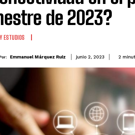
mestre de 2023?
Y ESTUDIOS
Emmanuel Márquez Ruiz
2
minu
junio 2, 2023
Por: