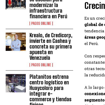
Crecim
modernizar la
infraestructura
financiera en Perú
Es un crec
PAGOS ONLINE
global de
tendencia 
Krealo, de Credicorp,
áreas geo
invierte en Cashea y
el Perú.
concreta su primera
apuesta en
Con respec
Venezuela
constantem
PAGOS ONLINE
otras tecn
la reducid
Platanitos estrena
centro logístico en
A lo largo
Huaycoloro para
integrar e-
conexiones
commerce y tiendas
segmento 
físicas