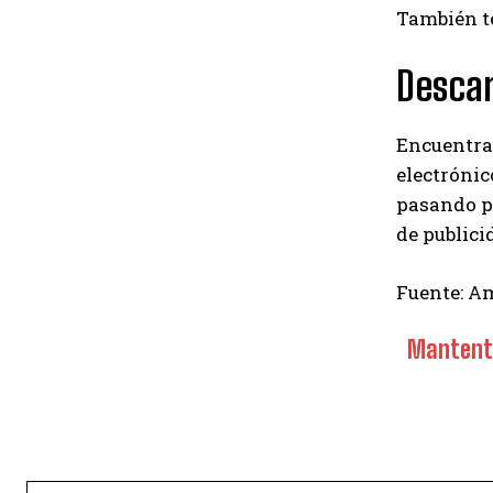
También te
Descar
Encuentra 
electrónic
pasando po
de publici
Fuente: Am
Mantente