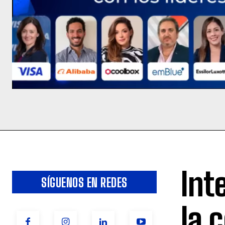
Int
SÍGUENOS EN REDES
la 