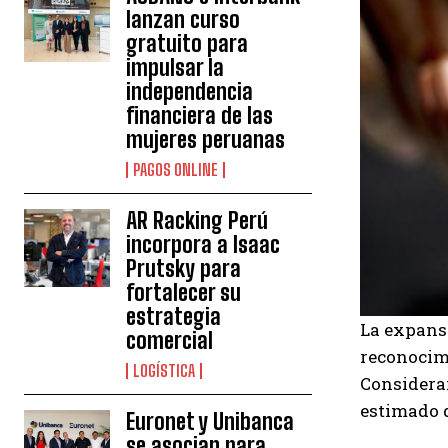
lanzan curso
gratuito para
impulsar la
independencia
financiera de las
mujeres peruanas
PAGOS ONLINE
AR Racking Perú
incorpora a Isaac
Prutsky para
fortalecer su
estrategia
La expans
comercial
reconocimi
LOGÍSTICA
Considera
estimado 
Euronet y Unibanca
se asocian para