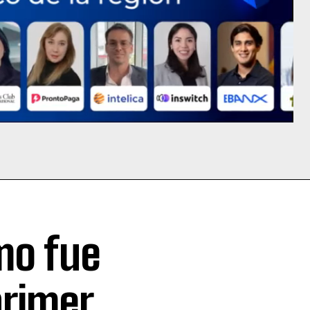
mo fue
primer