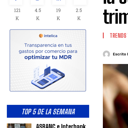
tri
121
4.5
19
2.5
K
K
K
K
TRENDS 
Escrito 
TOP 5 DE LA SEMANA
ASBANC e Interbank