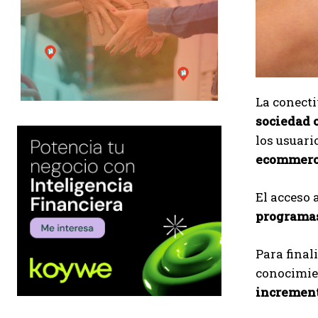
La conecti
sociedad c
los usuari
ecommerce
El acceso 
programas
Para final
conocimien
increment