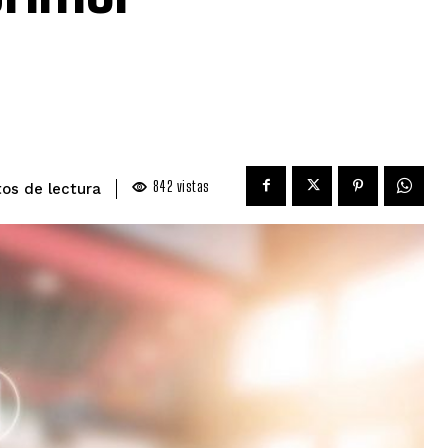
842
vistas
de lectura
tos