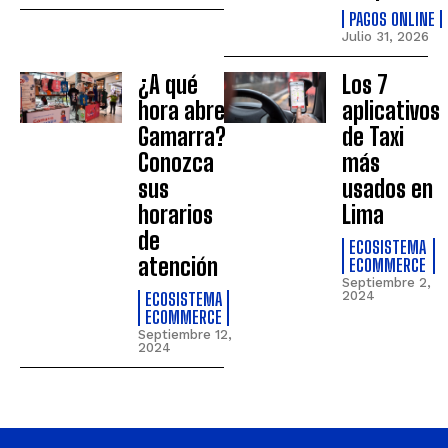
PAGOS ONLINE
Julio 31, 2026
¿A qué
Los 7
hora abre
aplicativos
Gamarra?
de Taxi
Conozca
más
sus
usados en
horarios
Lima
de
ECOSISTEMA
atención
ECOMMERCE
Septiembre 2,
ECOSISTEMA
2024
ECOMMERCE
Septiembre 12,
2024