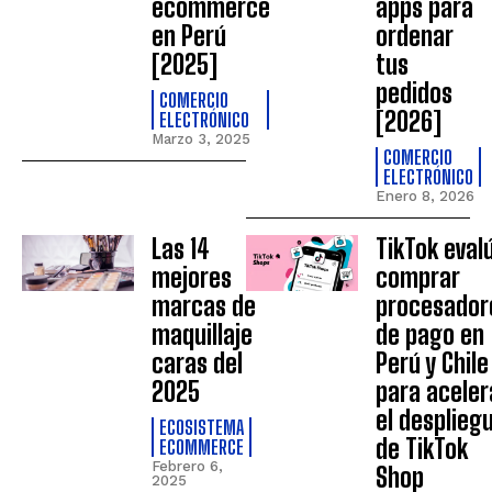
ecommerce
apps para
en Perú
ordenar
[2025]
tus
pedidos
COMERCIO
[2026]
ELECTRÓNICO
Marzo 3, 2025
COMERCIO
ELECTRÓNICO
Enero 8, 2026
Las 14
TikTok eval
mejores
comprar
marcas de
procesador
maquillaje
de pago en
caras del
Perú y Chile
2025
para aceler
el desplieg
ECOSISTEMA
de TikTok
ECOMMERCE
Febrero 6,
Shop
2025