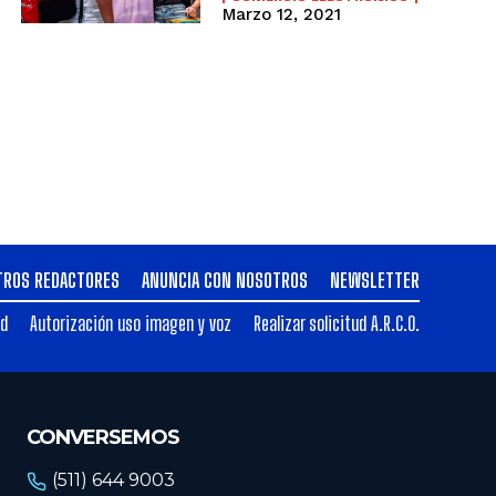
Marzo 12, 2021
TROS REDACTORES
ANUNCIA CON NOSOTROS
NEWSLETTER
ad
Autorización uso imagen y voz
Realizar solicitud A.R.C.O.
CONVERSEMOS
(511) 644 9003