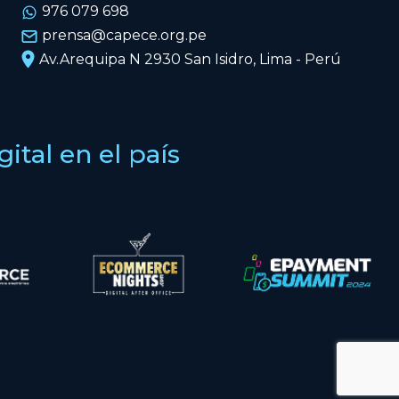
976 079 698
prensa@capece.org.pe
Av.Arequipa N 2930 San Isidro, Lima - Perú
tal en el país